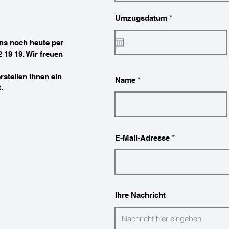
r
Umzugsdatum
*
e
q
u
ns noch heute per
i
 19 19. Wir freuen
r
e
d
rstellen Ihnen ein
Name
.
E-Mail-Adresse
Ihre Nachricht